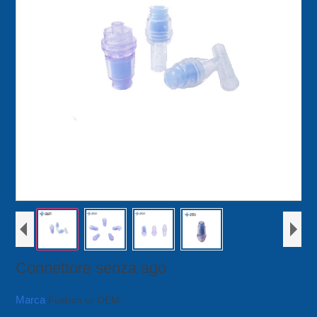
Connettore senza ago
Marca
Fushan or OEM