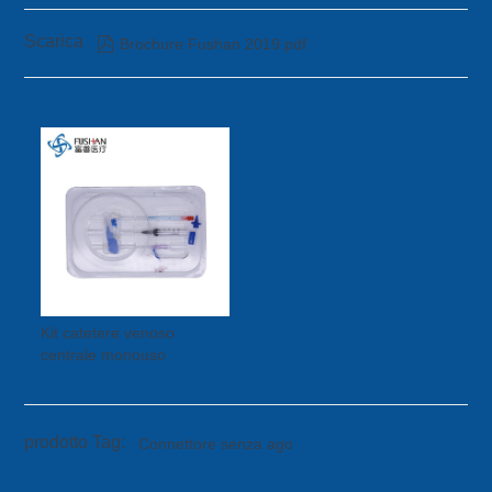
Scarica

Brochure Fushan 2019.pdf
Kit catetere venoso
centrale monouso
prodotto Tag:
Connettore senza ago