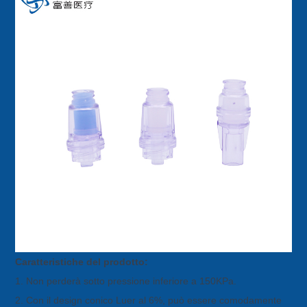
Caratteristiche del prodotto:
1. Non perderà sotto pressione inferiore a 150KPa.
2. Con il design conico Luer al 6%, può essere comodamente