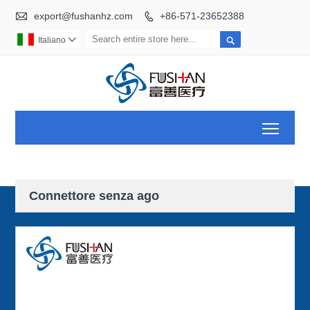

export@fushanhz.com
+86-571-23652388


Italiano

Toggl
Connettore senza ago