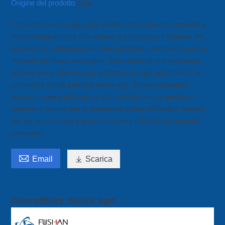
Origine del prodotto
Cina
I connettori senza ago sono sistemi chiusi meccanicamente e
microbiologicamente che aiutano a proteggere il catetere del
paziente da contaminazioni che potrebbero altrimenti causare
infezioni del flusso sanguigno. Sono dotati di una tecnologia
passiva unica che non può accettare un ago, garantendo la
conformità con le politiche senza ago. Questi connettori
possono essere utilizzati su tutti i cateteri venosi periferici,
arteriosi e centrali per la somministrazione di liquidi o farmaci
per via endovenosa e possono essere utilizzati con prodotti
sanguigni.

Email

Scarica
Connettore senza ago ：