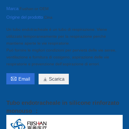
Marca
Fushan or OEM
Origine del prodotto
Cina
Un tubo endotracheale è un tubo di respirazione. Viene
utilizzato temporaneamente per la respirazione perché
mantiene aperte le vie respiratorie.
Può fornire le migliori condizioni per pervietà delle vie aeree,
ventilazione e fornitura di ossigeno, aspirazione delle vie
respiratorie e prevenzione dell'aspirazione di errori.

Email

Scarica
Tubo endotracheale in silicone rinforzato
monouso ：