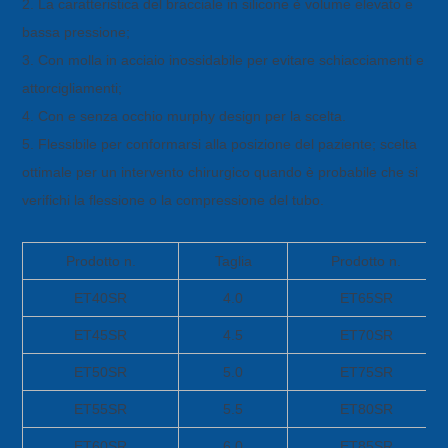
2. La caratteristica del bracciale in silicone è volume elevato e
bassa pressione;
3. Con molla in acciaio inossidabile per evitare schiacciamenti e
attorcigliamenti;
4. Con e senza occhio murphy design per la scelta.
5. Flessibile per conformarsi alla posizione del paziente; scelta
ottimale per un intervento chirurgico quando è probabile che si
verifichi la flessione o la compressione del tubo.
Prodotto n.
Taglia
Prodotto n.
ET40SR
4.0
ET65SR
ET45SR
4.5
ET70SR
ET50SR
5.0
ET75SR
ET55SR
5.5
ET80SR
ET60SR
6.0
ET85SR