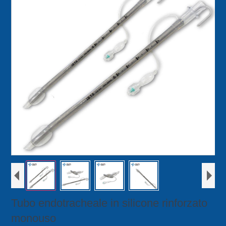
Tubo endotracheale in silicone rinforzato
monouso