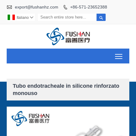

export@fushanhz.com
+86-571-23652388


Italiano

Toggl
Tubo endotracheale in silicone rinforzato
monouso