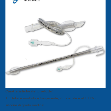
Caratteristiche del prodotto:
1. Il tubo è morbido e trasparente, il materiale è al 100% in
silicone di grado madical.