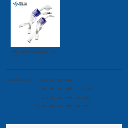
Tubo per tracheostomia in
PVC
prodotto Tag:
Tubo endotracheale
Tubo endotracheale in silicone
Tubo endotracheale monouso
Tubo endotracheale rinforzato