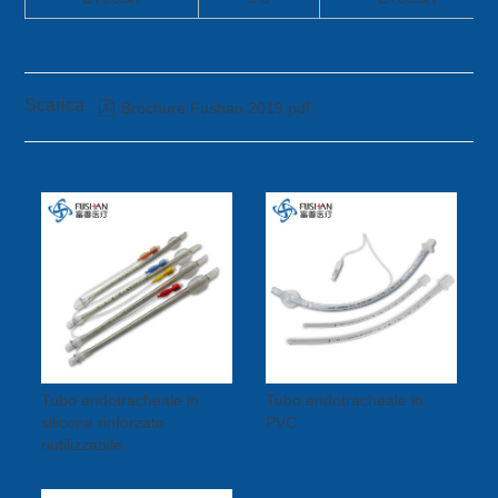
Scarica

Brochure Fushan 2019.pdf
Tubo endotracheale in
Tubo endotracheale in
silicone rinforzato
PVC
riutilizzabile