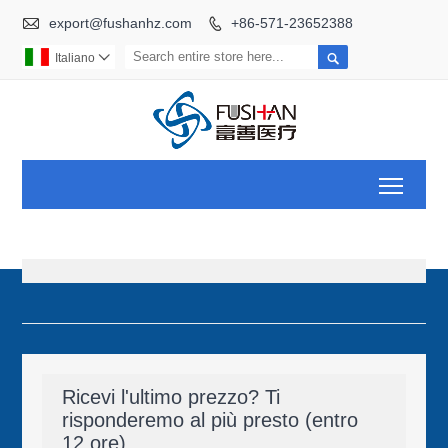

export@fushanhz.com
+86-571-23652388


Italiano

Toggl
Ricevi l'ultimo prezzo? Ti
risponderemo al più presto (entro
12 ore)