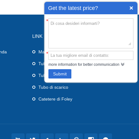
Get the latest price?
*
LINK
enda
Maschera laringea per vie aeree
*
Tubo endotracheale
more information for better communication
Submit
Tubo di alimentazione
Tubo di scarico
Catetere di Foley