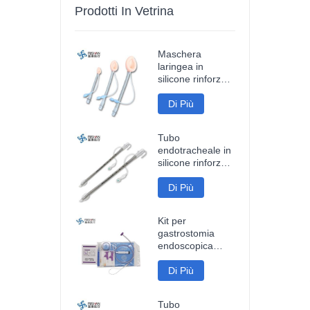
Prodotti In Vetrina
Maschera
laringea in
silicone rinforzato
riutilizzabile
Di Più
Tubo
endotracheale in
silicone rinforzato
monouso
Di Più
Kit per
gastrostomia
endoscopica
percutanea
Di Più
Tubo