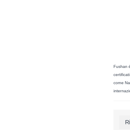
Fushan è 
certifica
come Nat
internazi
R